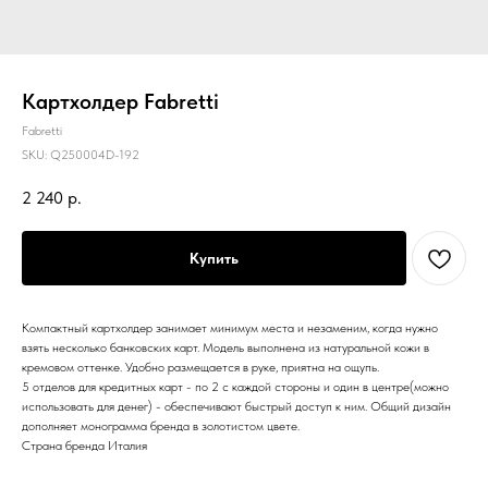
Картхолдер Fabretti
Fabretti
SKU:
Q250004D-192
2 240
р.
Купить
Компактный картхолдер занимает минимум места и незаменим, когда нужно
взять несколько банковских карт. Модель выполнена из натуральной кожи в
кремовом оттенке. Удобно размещается в руке, приятна на ощупь.
5 отделов для кредитных карт - по 2 с каждой стороны и один в центре(можно
использовать для денег) - обеспечивают быстрый доступ к ним. Общий дизайн
дополняет монограмма бренда в золотистом цвете.
Страна бренда Италия