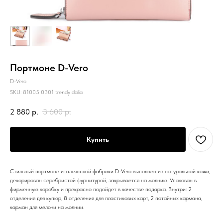
Портмоне D-Vero
D-Vero
SKU:
81005 0301 trendy dalia
2 880
р.
3 600
р.
Купить
Стильный портмоне итальянской фабрики D-Vero выполнен из натуральной кожи,
декорирован серебристой фурнитурой, закрывается на молнию. Упакован в
фирменную коробку и прекрасно подойдет в качестве подарка. Внутри: 2
отделения для купюр, 8 отделения для пластиковых карт, 2 потайных кармана,
карман для мелочи на молнии.