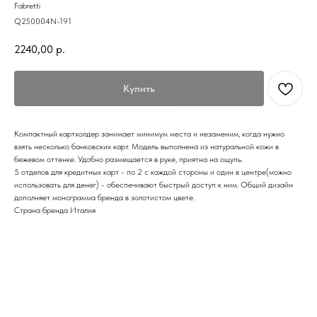
Fabretti
Q250004N-191
2240,00
р.
Купить
Компактный картхолдер занимает минимум места и незаменим, когда нужно
взять несколько банковских карт. Модель выполнена из натуральной кожи в
бежевом оттенке. Удобно размещается в руке, приятна на ощупь.
5 отделов для кредитных карт - по 2 с каждой стороны и один в центре(можно
использовать для денег) - обеспечивают быстрый доступ к ним. Общий дизайн
дополняет монограмма бренда в золотистом цвете.
Страна бренда Италия