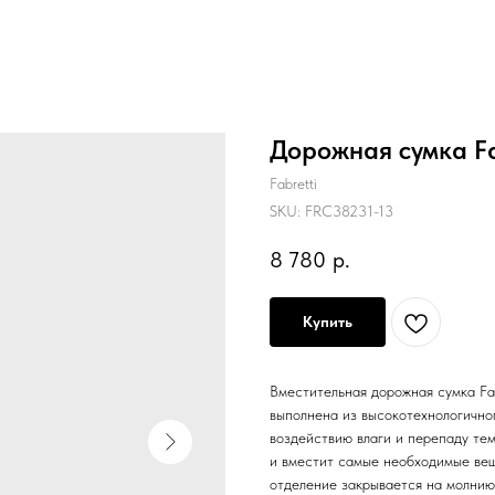
Дорожная сумка Fa
Fabretti
SKU:
FRC38231-13
8 780
р.
Купить
Вместительная дорожная сумка Fa
выполнена из высокотехнологичног
воздействию влаги и перепаду те
и вместит самые необходимые вещ
отделение закрывается на молнию.