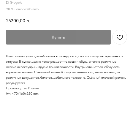
Di Gregorio
9074 uomo vitello nero
25200,00
р.
Купить
Компактная сумка для небольших командировок, спорта или кратковременного
отпуска. В сумке можно легко разместить вещи и обувь, а также различные
мелкие аксессуары и другие принадлежности. Внутри один отдел, сбоку есть
карман на молнии. С внешней лицевой стороны имеется отдел на молнии для
различных документов, билетов, мобильного телефона. Съёмный плечевой ремень
регулируется.
Производство Италия
lwh: 470x160x250 mm