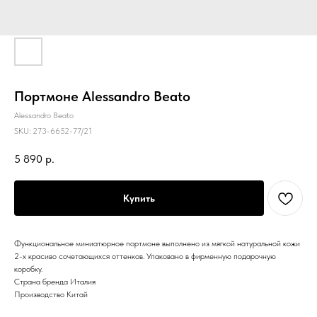
Портмоне Alessandro Beato
Alessandro Beato
SKU:
273-6652-77/21
5 890
р.
Купить
Функциональное миниатюрное портмоне выполнено из мягкой натуральной кожи
2-х красиво сочетающихся оттенков. Упаковано в фирменную подарочную
коробку.
Страна бренда Италия
Производство Китай