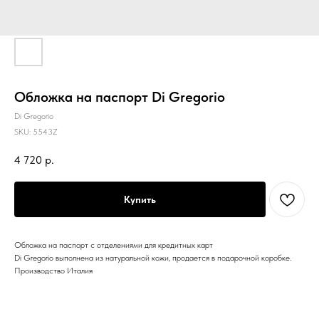
Обложка на паспорт Di Gregorio
Di Gregorio
SKU:
5543Z
4 720
р.
Купить
Обложка на паспорт с отделениями для кредитных карт
Di Gregorio выполнена из натуральной кожи, продается в подарочной коробке.
Производство Италия