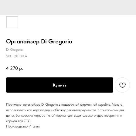
Органайзер Di Gregorio
Di Gregorio
SKU:
20139 A
4 270
р.
Купить
Портмоне-органайзер Di Gregorio в подарочной фирменной коробке. Можно
использовать как картхолдер и обложку для автодокументов. Есть карманы для
денег, банковских карт, сетчатый карман для водительского удостоверения и
карман для СТС.
Производство Италия