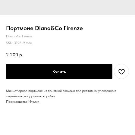
Портмоне Diana&Co Firenze
Diana&Co Firenze
SKU:
3195-9 rose
2 200
р.
Купить
Миниатюрное портмоне из приятной экокожи под рептилию, упаковано в
фирменную подарочную коробку.
Производство Италия