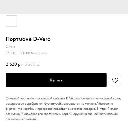
Портмоне D-Vero
D-Vero
SKU:
81007 0401 trendy nero
2 620
р.
3 270
р.
Купить
Стильный портмоне итальянской фабрики D-Vero выполнен из натуральной кожи,
декорирован серебристой фурнитурой, закрывается на молнию. Упакован в
фирменную коробку и прекрасно подойдет в качестве подарка. Внутри: 1 отдел
для купюр, 7 карманов для пластиковых карт. Снаружи: на задней части карман
для мелочи на молнии.