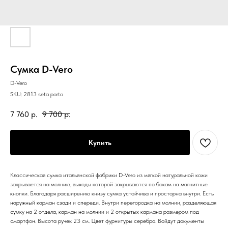
Сумка D-Vero
D-Vero
SKU:
2813 seta porto
7 760
р.
9 700
р.
Купить
Классическая сумка итальянской фабрики D-Vero из мягкой натуральной кожи
закрывается на молнию, выходы которой закрываются по бокам на магнитные
кнопки. Благодаря расширению книзу сумка устойчива и просторна внутри. Есть
наружный карман сзади и спереди. Внутри перегородка на молнии, разделяющая
сумку на 2 отдела, карман на молнии и 2 открытых кармана размером под
смартфон. Высота ручек 23 см. Цвет фурнитуры серебро. Войдут документы