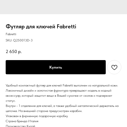
Футляр для ключей Fabretti
Fabretti
SKU:
Q250013D-3
2 650
р.
Купить
Удобный компактный футляр для ключей Fabretti выполнен из натуральной кожи.
Лаконичный дизайн и золотистая фурнитура превращают модель в модный
аксессуар, который защитит вещи в Вашей сумочке от сколов и подчеркнет
статус.
Внутри - 1 отделение для ключей, а также удобный металлический держатель на
цепочке. На внешней стороне предусмотрен карабин.
Упакован в фирменную подарочную коробку.
Страна бренда Италия
Производство Китай