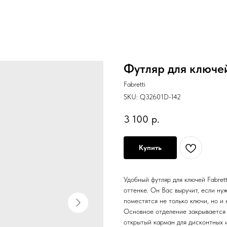
Футляр для ключей
Fabretti
SKU:
Q32601D-142
3 100
р.
Купить
Удобный футляр для ключей Fabret
оттенке. Он Вас выручит, если нуж
поместятся не только ключи, но и 
Основное отделение закрывается 
открытый карман для дисконтных и