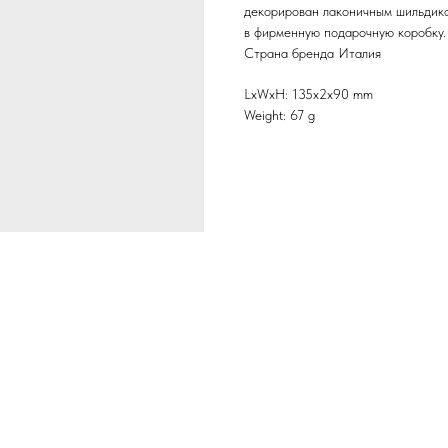
декорирован лаконичным шильдико
в фирменную подарочную коробку.
Страна бренда Италия
LxWxH: 135x2x90 mm
Weight: 67 g