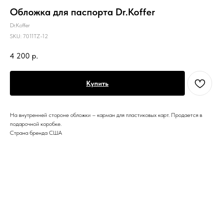
Обложка для паспорта Dr.Koffer
Dr.Koffer
SKU:
7011TZ-12
4 200
р.
Купить
На внутренней стороне обложки – карман для пластиковых карт. Продается в
подарочной коробке.
Страна бренда США