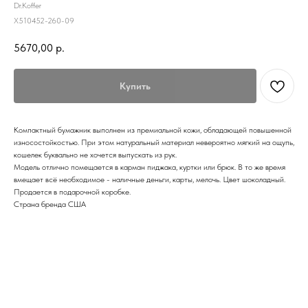
Dr.Koffer
X510452-260-09
5670,00
р.
Купить
Компактный бумажник выполнен из премиальной кожи, обладающей повышенной
износостойкостью. При этом натуральный материал невероятно мягкий на ощупь,
кошелек буквально не хочется выпускать из рук.
Модель отлично помещается в карман пиджака, куртки или брюк. В то же время
вмещает всё необходимое - наличные деньги, карты, мелочь. Цвет шоколадный.
Продается в подарочной коробке.
Страна бренда США