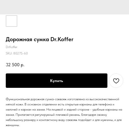
Дорожная сумка Dr.Koffer
Dr.Koffer
SKU:
8027S-60
32 500
р.
Купить
Функциональная дорожная сумка-саквояж изготовлена из высококачественной
мягкой кожи. В основном отделении есть открытые карманы для телефона и
мелочей и карман на замке. На лицевой и задней стороне - удобные карманы на
замке. Прилагается регулируемый плечевой ремень. Благодаря своему
небольшому размеру и компактному виду саквояж подойдет и для мужчины, и для
женщины.