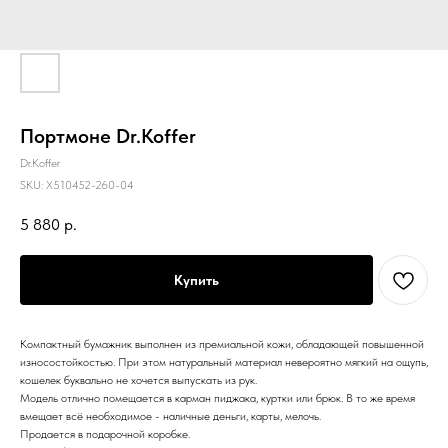
Портмоне Dr.Koffer
Dr.Koffer
SKU:
X510452-260-04
5 880
р.
Купить
Компактный бумажник выполнен из премиальной кожи, обладающей повышенной
износостойкостью. При этом натуральный материал невероятно мягкий на ощупь,
кошелек буквально не хочется выпускать из рук.
Модель отлично помещается в карман пиджака, куртки или брюк. В то же время
вмещает всё необходимое - наличные деньги, карты, мелочь.
Продается в подарочной коробке.