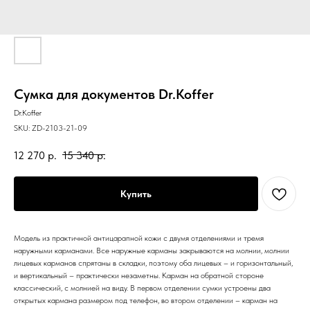
Сумка для документов Dr.Koffer
Dr.Koffer
SKU:
ZD-2103-21-09
12 270
р.
15 340
р.
Купить
Модель из практичной антицарапной кожи с двумя отделениями и тремя
наружными карманами. Все наружные карманы закрываются на молнии, молнии
лицевых карманов спрятаны в складки, поэтому оба лицевых – и горизонтальный,
и вертикальный – практически незаметны. Карман на обратной стороне
классический, с молнией на виду. В первом отделении сумки устроены два
открытых кармана размером под телефон, во втором отделении – карман на