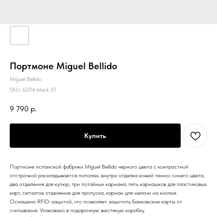
Портмоне Miguel Bellido
Miguel Bellido
SKU:
6204 black 01
9 790
р.
Купить
Портмоне испанской фабрики Miguel Bellido черного цвета с контрастной
отстрочкой раскладывается пополам, внутри отделка кожей темно-синего цвета,
два отделения для купюр, три потайных кармана, пять кармашков для пластиковых
карт, сетчатое отделение для пропуска, карман для мелочи на кнопке.
Оснащено RFID-защитой, что позволяет защитить банковские карты от
считывания. Упаковано в подарочную жестяную коробку.