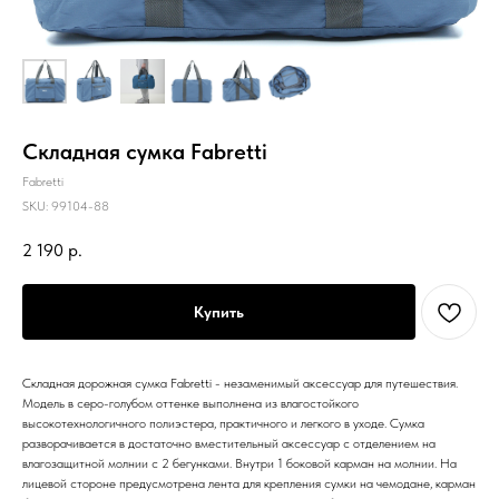
Складная сумка Fabretti
Fabretti
SKU:
99104-88
2 190
р.
Купить
Складная дорожная сумка Fabretti - незаменимый аксессуар для путешествия.
Модель в серо-голубом оттенке выполнена из влагостойкого
высокотехнологичного полиэстера, практичного и легкого в уходе. Сумка
разворачивается в достаточно вместительный аксессуар с отделением на
влагозащитной молнии с 2 бегунками. Внутри 1 боковой карман на молнии. На
лицевой стороне предусмотрена лента для крепления сумки на чемодане, карман