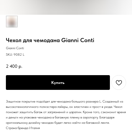
Чехол для чемодана Gianni Conti
Gianni Conti
SKU:
9082 L
2 400
р.
Купить
Защитное покрытие подойдет для чемодана большого размера L. Созданный из
высокотехнологичного полиэстера лайкры, он эластичен и прост в уходе. Чехол
поможет защитить багаж от загрязнений и царапин. Кроме того, сэкономит время
и деньги на упаковке чемодана в багажную пленку в аэропорту. Благодаря
оригинальному дизайну чемодан будет легко найти на багажной ленте.
Страна бренда Италия