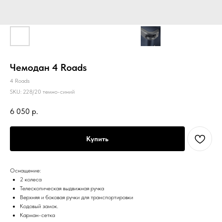
Чемодан 4 Roads
4 Roads
SKU:
228/20 темно-синий
6 050
р.
Купить
Оснащение:
2 колеса
Телескопическая выдвижная ручка
Верхняя и боковая ручки для транспортировки
Кодовый замок.
Карман-сетка