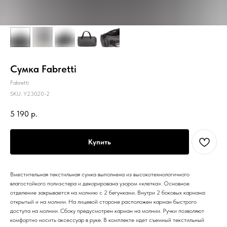
Сумка Fabretti
Fabretti
SKU:
Y23020-2
5 190
р.
Купить
Вместительная текстильная сумка выполнена из высокотехнологичного
влагостойкого полиэстера и декорирована узором «клетка». Основное
отделение закрывается на молнию с 2 бегунками. Внутри 2 боковых кармана:
открытый и на молнии. На лицевой стороне расположен карман быстрого
доступа на молнии. Сбоку предусмотрен карман на молнии. Ручки позволяют
комфортно носить аксессуар в руке. В комплекте идет съемный текстильный