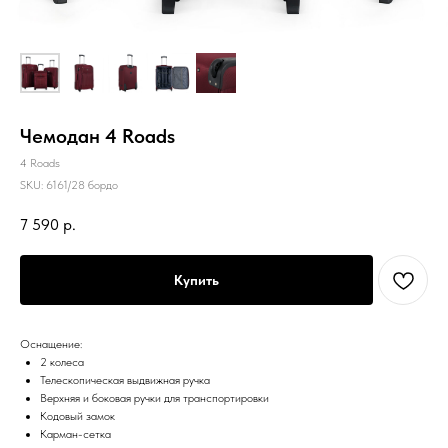
Чемодан 4 Roads
4 Roads
SKU:
6161/28 бордо
7 590
р.
Купить
Оснащение:
2 колеса
Телескопическая выдвижная ручка
Верхняя и боковая ручки для транспортировки
Кодовый замок
Карман-сетка