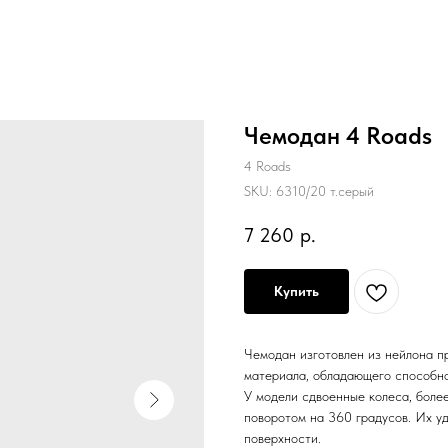
Чемодан 4 Roads
4 Roads
SKU:
6310/20 т.серый
7 260
р.
Купить
Чемодан изготовлен из нейлона пр
материала, обладающего способно
У модели сдвоенные колеса, боле
поворотом на 360 градусов. Их у
поверхности.