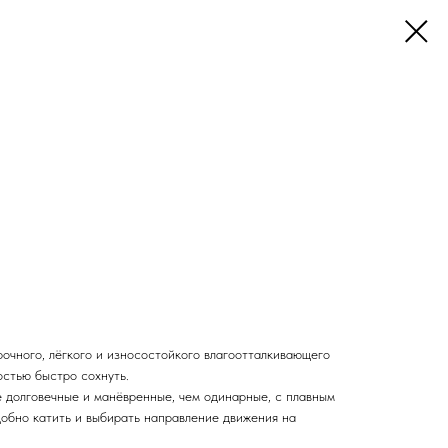
очного, лёгкого и износостойкого влагоотталкивающего
стью быстро сохнуть.
е долговечные и манёвренные, чем одинарные, с плавным
добно катить и выбирать направление движения на