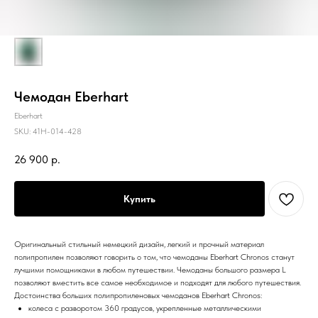
Чемодан Eberhart
Eberhart
SKU:
41H-014-428
26 900
р.
Купить
Оригинальный стильный немецкий дизайн, легкий и прочный материал
полипропилен позволяют говорить о том, что чемоданы Eberhart Chronos станут
лучшими помощниками в любом путешествии. Чемоданы большого размера L
позволяют вместить все самое необходимое и подходят для любого путешествия.
Достоинства больших полипропиленовых чемоданов Eberhart Chronos:
колеса с разворотом 360 градусов, укрепленные металлическими