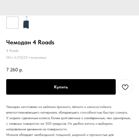
Чемодан 4 Roads
4 Roads
SKU:
6310/20 т.петролеум
7 260
р.
Купить
Чемодан изготовлен из нейлона прочного, лёгкого и износостойкого
влагоотталкивающего материала, обладающего способностью быстро сохнуть.
У модели сдвоенные колеса, более долговечные и манёвренные, чем одинарные,
с плавным поворотом на 360 градусов. Их удобно катить и выбирать
направление движения на поверхности.
Молния обладает необходимой толщиной, шириной и прочностью для