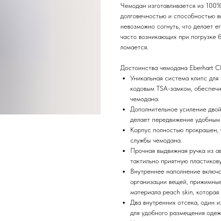
Чемодан изготавливается из 100%
долговечностью и способностью в
невозможно согнуть, что делает е
часто возникающих при погрузке б
ломается.
Достоинства чемодана Eberhart Cl
Уникальная система клипс для
кодовым TSA-замком, обеспечи
чемодана.
Дополнительное усиление двой
делает передвижение удобным
Корпус полностью прокрашен, 
службы чемодана.
Прочная выдвижная ручка из а
тактильно приятную пластикову
Внутреннее наполнение включа
организации вещей, прижимные
материала peach skin, которая
Два внутренних отсека, один 
для удобного размещения одеж