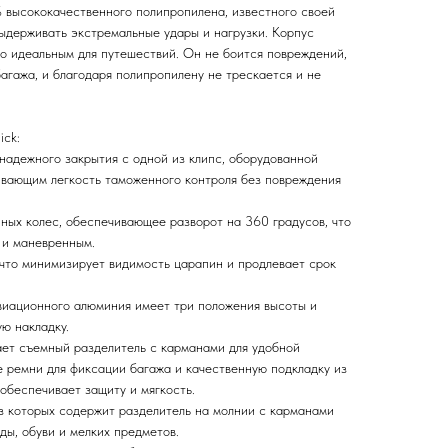
 высококачественного полипропилена, известного своей
ыдерживать экстремальные удары и нагрузки. Корпус
го идеальным для путешествий. Он не боится повреждений,
агажа, и благодаря полипропилену не трескается и не
ick:
 надежного закрытия с одной из клипс, оборудованной
вающим легкость таможенного контроля без повреждения
ных колес, обеспечивающее разворот на 360 градусов, что
 и маневренным.
что минимизирует видимость царапин и продлевает срок
виационного алюминия имеет три положения высоты и
ю накладку.
ет съемный разделитель с карманами для удобной
 ремни для фиксации багажа и качественную подкладку из
 обеспечивает защиту и мягкость.
из которых содержит разделитель на молнии с карманами
ды, обуви и мелких предметов.