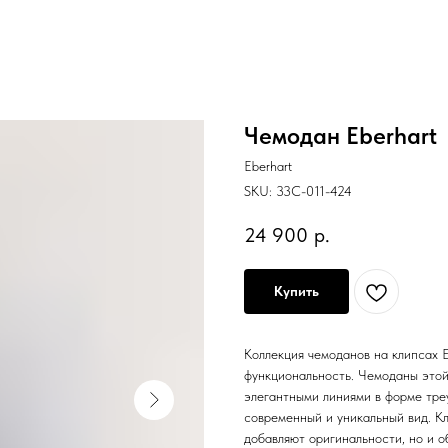
Чемодан Eberhart
Eberhart
SKU:
33C-011-424
24 900
р.
Купить
Коллекция чемоданов на клипсах E
функциональность. Чемоданы этой
элегантными линиями в форме тре
современный и уникальный вид. Кл
добавляют оригинальности, но и 