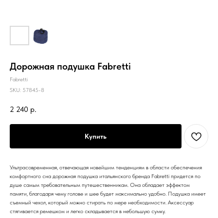
Дорожная подушка Fabretti
Fabretti
SKU:
57845-8
2 240
р.
Купить
Ультрасовременная, отвечающая новейшим тенденциям в области обеспечения
комфортного сна дорожная подушка итальянского бренда Fabretti придется по
душе самым требовательным путешественникам. Она обладает эффектом
памяти, благодаря чему голове и шее будет максимально удобно. Подушка имеет
съемный чехол, который можно стирать по мере необходимости. Аксессуар
стягивается ремешком и легко складывается в небольшую сумку.