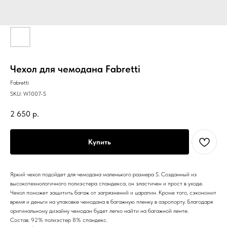
Чехол для чемодана Fabretti
Fabretti
SKU:
W1007-S
2 650
р.
Купить
Яркий чехол подойдет для чемодана маленького размера S. Созданный из
высокотехнологичного полиэстера спандекса, он эластичен и прост в уходе.
Чехол поможет защитить багаж от загрязнений и царапин. Кроме того, сэкономит
время и деньги на упаковке чемодана в багажную пленку в аэропорту. Благодаря
оригинальному дизайну чемодан будет легко найти на багажной ленте.
Состав: 92% полиэстер 8% спандекс.